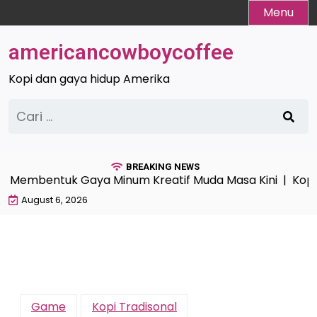
Skip
Menu
to
content
americancowboycoffee
Kopi dan gaya hidup Amerika
Cari
untuk:
BREAKING NEWS
embentuk Gaya Minum Kreatif Muda Masa Kini |
Kopi Mo
August 6, 2026
Game
Kopi Tradisonal