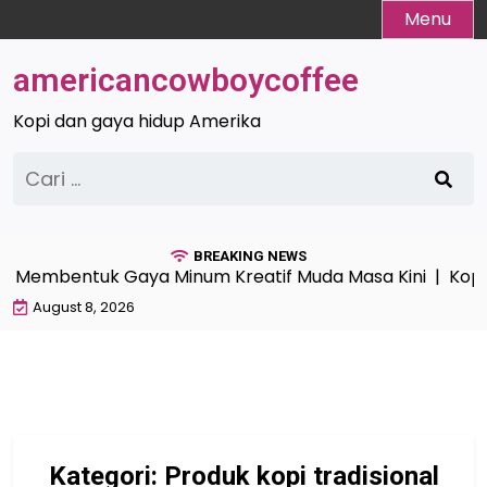
Skip
Menu
to
content
americancowboycoffee
Kopi dan gaya hidup Amerika
Cari
untuk:
BREAKING NEWS
embentuk Gaya Minum Kreatif Muda Masa Kini |
Kopi Mo
August 8, 2026
Kategori:
Produk kopi tradisional