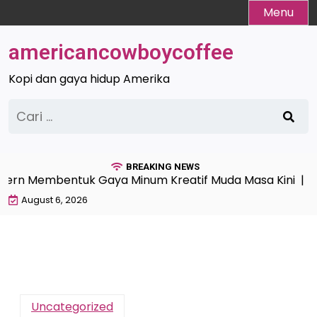
Skip
Menu
to
content
americancowboycoffee
Kopi dan gaya hidup Amerika
Cari
untuk:
BREAKING NEWS
rn Membentuk Gaya Minum Kreatif Muda Masa Kini |
Kop
August 6, 2026
Uncategorized