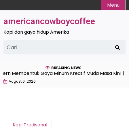
Skip
Menu
to
content
americancowboycoffee
Kopi dan gaya hidup Amerika
Cari
untuk:
BREAKING NEWS
rn Membentuk Gaya Minum Kreatif Muda Masa Kini |
Kop
August 6, 2026
Kopi Tradisonal