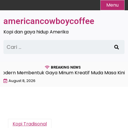
Skip
Menu
to
content
americancowboycoffee
Kopi dan gaya hidup Amerika
Cari
untuk:
BREAKING NEWS
odern Membentuk Gaya Minum Kreatif Muda Masa Kini |
August 8, 2026
Kopi Tradisonal