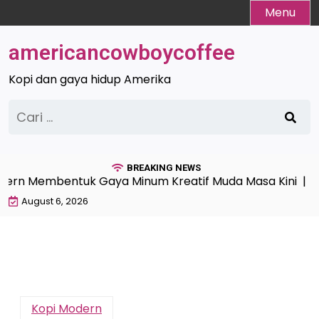
Skip
Menu
to
content
americancowboycoffee
Kopi dan gaya hidup Amerika
Cari
untuk:
BREAKING NEWS
rn Membentuk Gaya Minum Kreatif Muda Masa Kini |
Kop
August 6, 2026
Kopi Modern