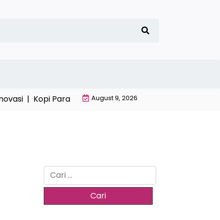
vasi |
Kopi Para Koboy Tradisi |
August 9, 2026
Kopi Modern Tren Rasa 
Cari
untuk: