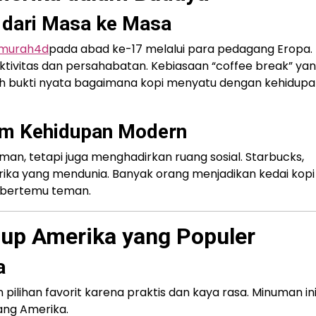
 dari Masa ke Masa
murah4d
pada abad ke-17 melalui para pedagang Eropa.
uktivitas dan persahabatan. Kebiasaan “coffee break” ya
ah bukti nyata bagaimana kopi menyatu dengan kehidup
am Kehidupan Modern
uman, tetapi juga menghadirkan ruang sosial. Starbucks,
rika yang mendunia. Banyak orang menjadikan kedai kopi
a bertemu teman.
up Amerika yang Populer
a
pilihan favorit karena praktis dan kaya rasa. Minuman in
rang Amerika.