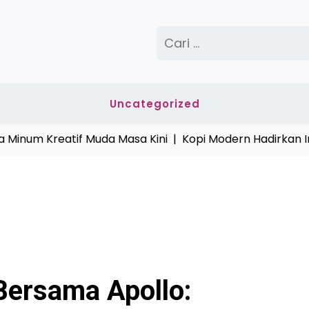
Cari
untuk:
Uncategorized
num Kreatif Muda Masa Kini |
Kopi Modern Hadirkan Ino
Bersama Apollo: