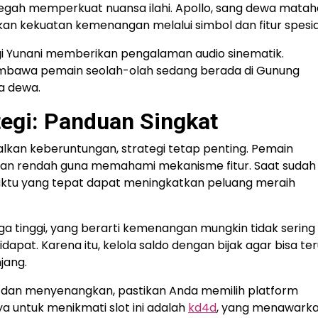
egah memperkuat nuansa ilahi. Apollo, sang dewa mataha
n kekuatan kemenangan melalui simbol dan fitur spesia
ogi Yunani memberikan pengalaman audio sinematik.
membawa pemain seolah-olah sedang berada di Gunung
a dewa.
egi: Panduan Singkat
lkan keberuntungan, strategi tetap penting. Pemain
han rendah guna memahami mekanisme fitur. Saat sudah
aktu yang tepat dapat meningkatkan peluang meraih
gga tinggi, yang berarti kemenangan mungkin tidak sering
apat. Karena itu, kelola saldo dengan bijak agar bisa te
jang.
dan menyenangkan, pastikan Anda memilih platform
a untuk menikmati slot ini adalah
kd4d
, yang menawark