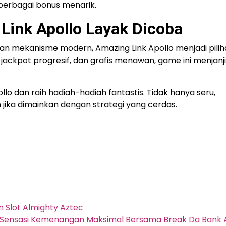
berbagai bonus menarik.
Link Apollo Layak Dicoba
gan mekanisme modern, Amazing Link Apollo menjadi pili
 jackpot progresif, dan grafis menawan, game ini menjanj
lo dan raih hadiah-hadiah fantastis. Tidak hanya seru,
ika dimainkan dengan strategi yang cerdas.
m Slot Almighty Aztec
Sensasi Kemenangan Maksimal Bersama Break Da Bank 