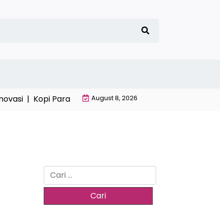
vasi |
Kopi Para Koboy Tradisi |
August 8, 2026
Kopi Modern Tren Rasa 
Cari
untuk: