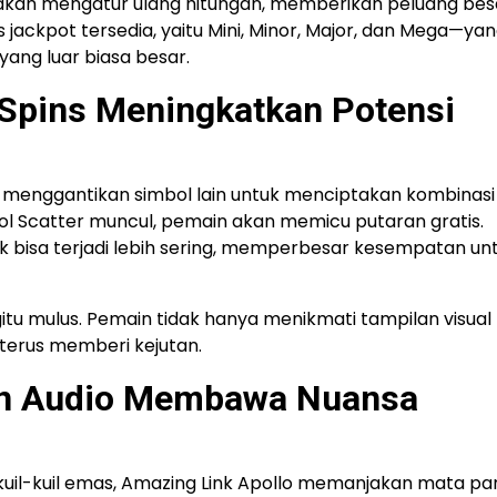
l akan mengatur ulang hitungan, memberikan peluang bes
 jackpot tersedia, yaitu Mini, Minor, Major, dan Mega—ya
ang luar biasa besar.
 Spins Meningkatkan Potensi
ng menggantikan simbol lain untuk menciptakan kombinasi
mbol Scatter muncul, pemain akan memicu putaran gratis.
ink bisa terjadi lebih sering, memperbesar kesempatan un
egitu mulus. Pemain tidak hanya menikmati tampilan visual
 terus memberi kejutan.
an Audio Membawa Nuansa
 kuil-kuil emas, Amazing Link Apollo memanjakan mata pa