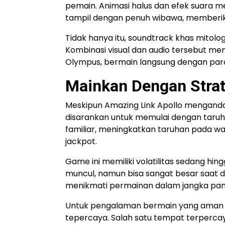
pemain. Animasi halus dan efek suara m
tampil dengan penuh wibawa, memberika
Tidak hanya itu, soundtrack khas mitol
Kombinasi visual dan audio tersebut 
Olympus, bermain langsung dengan par
Mainkan Dengan Strat
Meskipun Amazing Link Apollo menganda
disarankan untuk memulai dengan taru
familiar, meningkatkan taruhan pada w
jackpot.
Game ini memiliki volatilitas sedang hin
muncul, namun bisa sangat besar saat did
menikmati permainan dalam jangka pan
Untuk pengalaman bermain yang aman 
tepercaya. Salah satu tempat terpercay