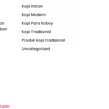
Kopi Instan
Kopi Modern
han
Kopi Para Koboy
ikan
Kopi Tradisonal
Produk kopi tradisional
Uncategorized
Again