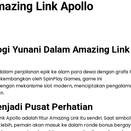
mazing Link Apollo
gi Yunani Dalam Amazing Link
lam perjalanan epik ke alam para dewa dengan grafis l
Dikembangkan oleh SpinPlay Games, game ini
dengan mekanisme slot modern, menciptakan pengalam
n.
njadi Pusat Perhatian
 Apollo adalah fitur Amazing Link itu sendiri. Saat simbol
lebih, pemain akan masuk ke dalam ronde bonus berga