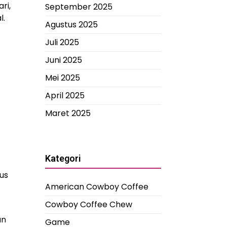
ri,
September 2025
l.
Agustus 2025
Juli 2025
Juni 2025
Mei 2025
April 2025
Maret 2025
Kategori
rus
American Cowboy Coffee
Cowboy Coffee Chew
an
Game