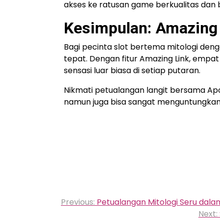
akses ke ratusan game berkualitas dan 
Kesimpulan: Amazing 
Bagi pecinta slot bertema mitologi den
tepat. Dengan fitur Amazing Link, empat
sensasi luar biasa di setiap putaran.
Nikmati petualangan langit bersama Apol
namun juga bisa sangat menguntungkan j
Navigasi
Previous:
Petualangan Mitologi Seru dala
pos
Next: