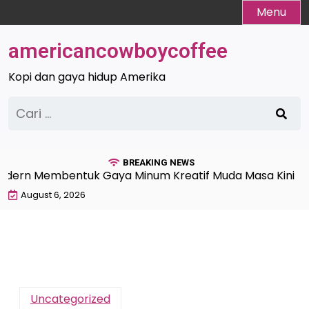
Skip
Menu
to
content
americancowboycoffee
Kopi dan gaya hidup Amerika
Cari
untuk:
BREAKING NEWS
dern Membentuk Gaya Minum Kreatif Muda Masa Kini |
K
August 6, 2026
Uncategorized