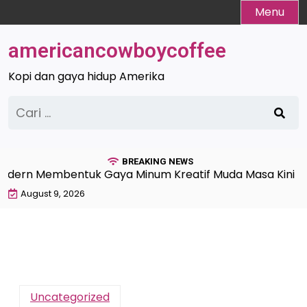
Skip
Menu
to
content
americancowboycoffee
Kopi dan gaya hidup Amerika
Cari
untuk:
BREAKING NEWS
dern Membentuk Gaya Minum Kreatif Muda Masa Kini |
K
August 9, 2026
Uncategorized