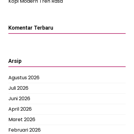
Kopi Modern Tren Rasa
Komentar Terbaru
Arsip
Agustus 2026
Juli 2026
Juni 2026
April 2026
Maret 2026
Februari 2026