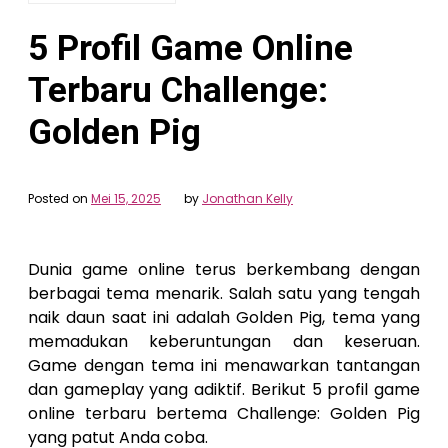
5 Profil Game Online
Terbaru Challenge:
Golden Pig
Posted on
Mei 15, 2025
by
Jonathan Kelly
Dunia game online terus berkembang dengan
berbagai tema menarik. Salah satu yang tengah
naik daun saat ini adalah Golden Pig, tema yang
memadukan keberuntungan dan keseruan.
Game dengan tema ini menawarkan tantangan
dan gameplay yang adiktif. Berikut 5 profil game
online terbaru bertema Challenge: Golden Pig
yang patut Anda coba.