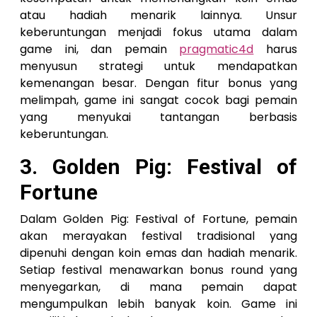
atau hadiah menarik lainnya. Unsur
keberuntungan menjadi fokus utama dalam
game ini, dan pemain
pragmatic4d
harus
menyusun strategi untuk mendapatkan
kemenangan besar. Dengan fitur bonus yang
melimpah, game ini sangat cocok bagi pemain
yang menyukai tantangan berbasis
keberuntungan.
3. Golden Pig: Festival of
Fortune
Dalam Golden Pig: Festival of Fortune, pemain
akan merayakan festival tradisional yang
dipenuhi dengan koin emas dan hadiah menarik.
Setiap festival menawarkan bonus round yang
menyegarkan, di mana pemain dapat
mengumpulkan lebih banyak koin. Game ini