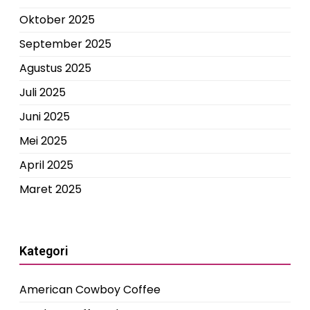
Oktober 2025
September 2025
Agustus 2025
Juli 2025
Juni 2025
Mei 2025
April 2025
Maret 2025
Kategori
American Cowboy Coffee