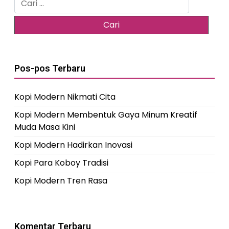
untuk:
Pos-pos Terbaru
Kopi Modern Nikmati Cita
Kopi Modern Membentuk Gaya Minum Kreatif
Muda Masa Kini
Kopi Modern Hadirkan Inovasi
Kopi Para Koboy Tradisi
Kopi Modern Tren Rasa
Komentar Terbaru